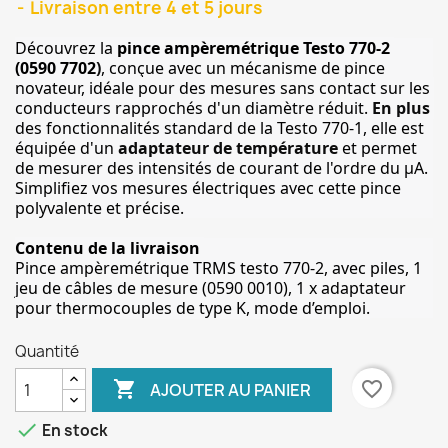
Livraison entre 4 et 5 jours
Découvrez la 
pince ampèremétrique Testo 770-2 
(
0590 7702
)
, conçue avec un mécanisme de pince 
novateur, idéale pour des mesures sans contact sur les 
conducteurs rapprochés d'un diamètre réduit. 
En plus
des fonctionnalités standard de la Testo 770-1, elle est 
équipée d'un
 adaptateur de température
 et permet 
de mesurer des intensités de courant de l'ordre du µA. 
Simplifiez vos mesures électriques avec cette pince 
polyvalente et précise.
Contenu de la livraison
Pince ampèremétrique TRMS testo 770-2, avec piles, 1 
jeu de câbles de mesure (0590 0010), 1 x adaptateur 
pour thermocouples de type K, mode d’emploi.
Quantité

favorite_border
AJOUTER AU PANIER
done
En stock