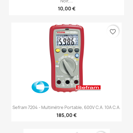
Noir,...
10,00 €
favorite_border
Sefram 7204 - Multimètre Portable, 600V C.a. 10A C.a.
185,00 €