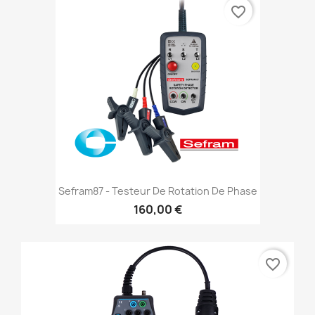
favorite_border
Sefram87 - Testeur De Rotation De Phase
160,00 €
favorite_border