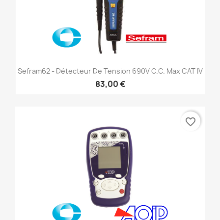
Sefram62 - Détecteur De Tension 690V C.c. Max CAT IV
83,00 €
favorite_border