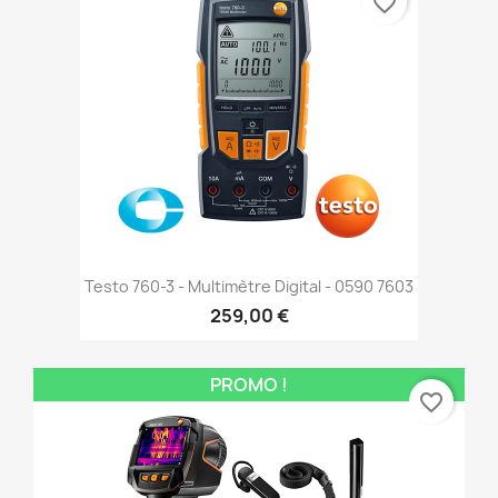
favorite_border
Testo 760-3 - Multimètre Digital - 0590 7603
259,00 €
PROMO !
favorite_border