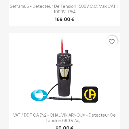
Sefram66 - Détecteur De Tension 1500V C.c. Max CAT III
1000V, IP54
169,00 €
favorite_border
VAT / DDT CA 742 - CHAUVIN ARNOUX - Détecteur De
Tension 690 V Ac,...
90,00 €