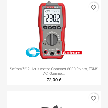
favorite_border
Sefram 7212 - Multimètre Compact 6000 Points, TRMS
AC, Gamme...
72,00 €
favorite_border