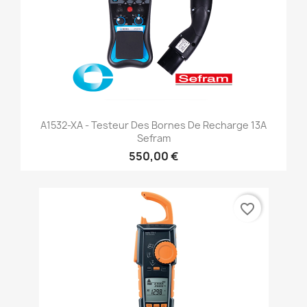
A1532-XA - Testeur Des Bornes De Recharge 13A
Sefram
550,00 €
favorite_border