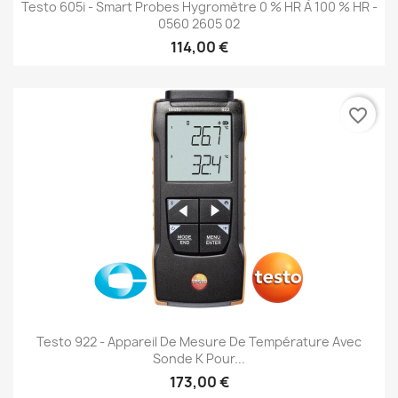
Testo 605i - Smart Probes Hygromètre 0 % HR À 100 % HR -
0560 2605 02
114,00 €
favorite_border
Testo 922 - Appareil De Mesure De Température Avec
Sonde K Pour...
173,00 €