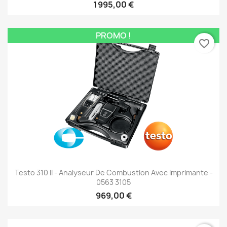
1 995,00 €
PROMO !
favorite_border
Testo 310 II - Analyseur De Combustion Avec Imprimante -
0563 3105
969,00 €