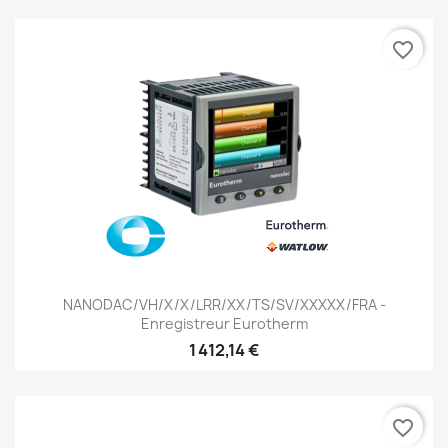
favorite_border
NANODAC/VH/X/X/LRR/XX/TS/SV/XXXXX/FRA -
Enregistreur Eurotherm
1 412,14 €
favorite_border