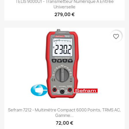
TELIS 9000U1 - Transmetteur Numérique À Entrée
Universelle
279,00 €
favorite_border
Sefram 7212 - Multimètre Compact 6000 Points, TRMS AC,
Gamme...
72,00 €