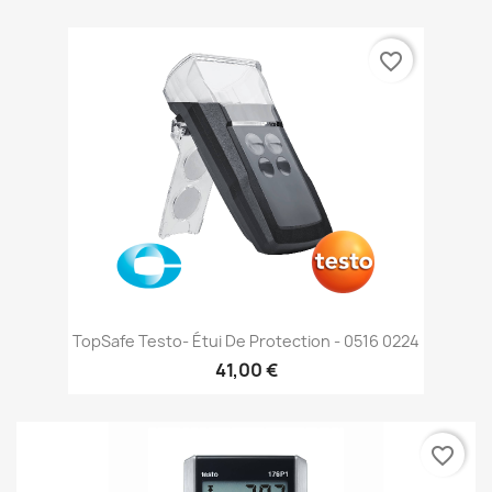
favorite_border
TopSafe Testo- Étui De Protection - 0516 0224
41,00 €
favorite_border