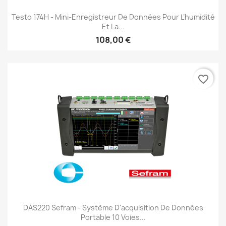
Testo 174H - Mini-Enregistreur De Données Pour L’humidité
Et La...
108,00 €
favorite_border
DAS220 Sefram - Système D'acquisition De Données
Portable 10 Voies...