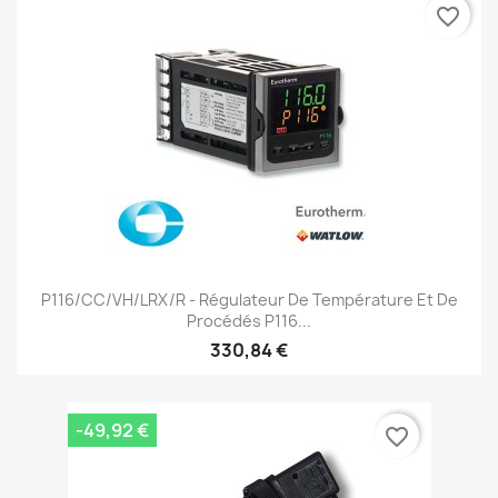
favorite_border
P116/CC/VH/LRX/R - Régulateur De Température Et De
Procédés P116...
330,84 €
-49,92 €
favorite_border