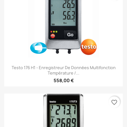
Testo 176 H1 - Enregistreur De Données Multifonction
Température /...
558,00 €
favorite_border