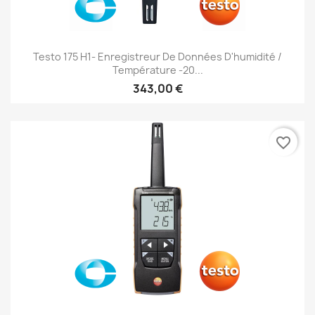
Testo 175 H1- Enregistreur De Données D'humidité /
Température -20...
343,00 €
favorite_border