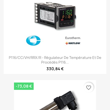
P116/CC/VH/RRX/R - Régulateur De Température Et De
Procédés P116...
330,84 €
-73,08 €
favorite_border