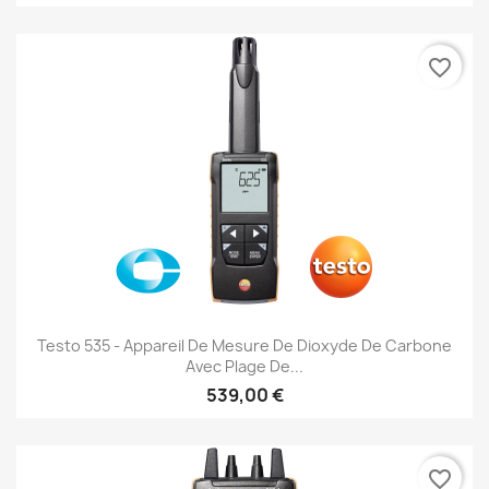
favorite_border
Testo 535 - Appareil De Mesure De Dioxyde De Carbone
Avec Plage De...
539,00 €
favorite_border