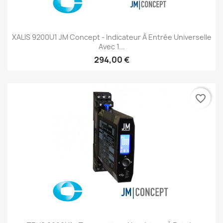
XALIS 9200U1 JM Concept - Indicateur À Entrée Universelle
Avec 1...
294,00 €
favorite_border