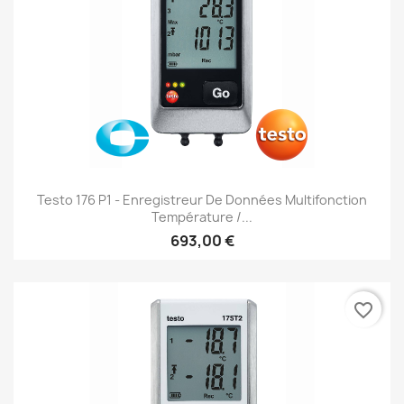
Testo 176 P1 - Enregistreur De Données Multifonction
Température /...
693,00 €
favorite_border