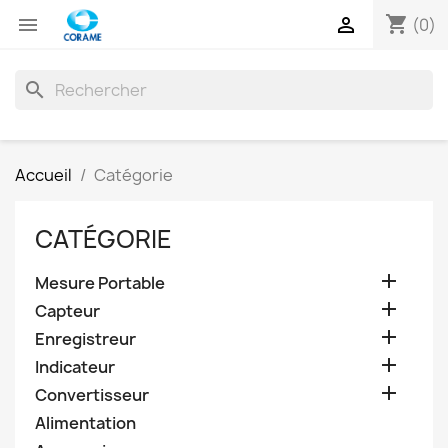
shopping_cart


(0)
search
Accueil
Catégorie
CATÉGORIE

Mesure Portable

Capteur

Enregistreur

Indicateur

Convertisseur
Alimentation