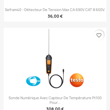
Sefram40 - Détecteur De Tension Max CA 690V CAT III 600V.
36,00 €
favorite_border
Sonde Numérique Avec Capteur De Température Pt100
Pour...
308,00 €