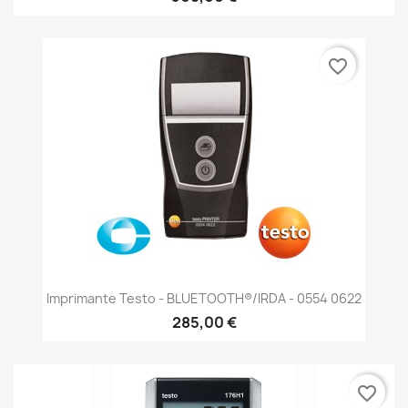
favorite_border
Imprimante Testo - BLUETOOTH®/IRDA - 0554 0622
285,00 €
favorite_border