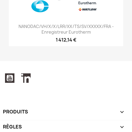
NANODAC/VH/X/X/LRR/XX/TS/SV/XXXXX/FRA -
Enregistreur Eurotherm
1 412,14 €
YouTube
LinkedIn
PRODUITS

RÈGLES
