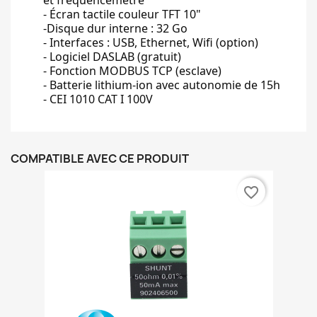
et fréquencemètre
- Écran tactile couleur TFT 10"
-Disque dur interne : 32 Go
- Interfaces : USB, Ethernet, Wifi (option)
- Logiciel DASLAB (gratuit)
- Fonction MODBUS TCP (esclave)
- Batterie lithium-ion avec autonomie de 15h
- CEI 1010 CAT I 100V
COMPATIBLE AVEC CE PRODUIT
favorite_border