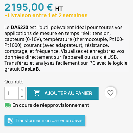
2 195,00 €
HT
Livraison entre 1 et 2 semaines
Le 
DAS220
 est l'outil polyvalent idéal pour toutes vos 
applications de mesure en temps réel : tension, 
capteurs (0-10V), température (thermocouple, Pt100-
Pt1000), courant (avec adaptateur), résistance, 
comptage, et fréquence. Visualisez et enregistrez vos 
données directement sur l'appareil ou sur clé USB. 
Transférez et analysez facilement sur PC avec le logiciel 
gratuit 
DasLaB
.
Quantité

favorite_border
AJOUTER AU PANIER
local_shipping
En cours de réapprovisionnement
Transformer mon panier en devis