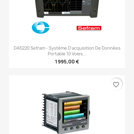
DAS220 Sefram - Système D'acquisition De Données
Portable 10 Voies...
1 995,00 €
favorite_border