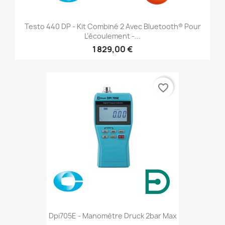
Testo 440 DP - Kit Combiné 2 Avec Bluetooth® Pour
L’écoulement -...
1 829,00 €
favorite_border
Dpi705E - Manomètre Druck 2bar Max