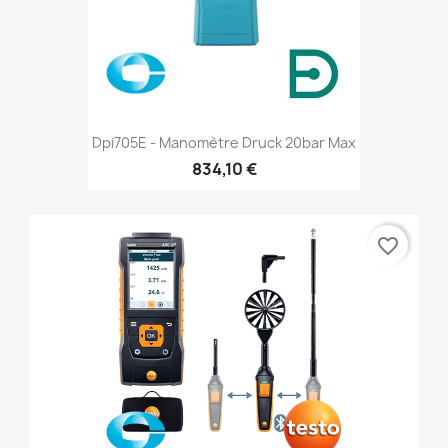
Dpi705E - Manomètre Druck 20bar Max
834,10 €
favorite_border