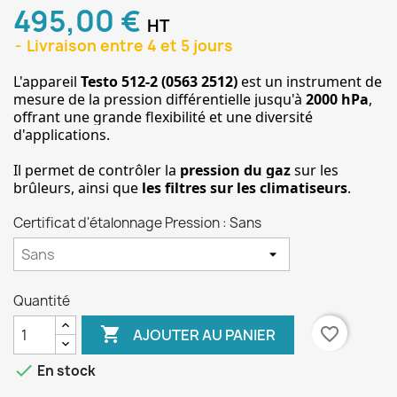
495,00 €
HT
Livraison entre 4 et 5 jours
L'appareil 
Testo 512-2 (0563 2512)
 est un instrument de 
mesure de la pression différentielle jusqu'à 
2000 hPa
, 
offrant une grande flexibilité et une diversité 
d'applications. 
Il permet de contrôler la 
pression du gaz
 sur les 
brûleurs, ainsi que 
les filtres sur les climatiseurs
.
Certificat d'étalonnage Pression : Sans
Quantité

favorite_border
AJOUTER AU PANIER
done
En stock