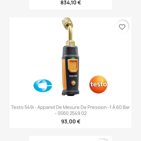
834,10 €
favorite_border
Testo 549i - Appareil De Mesure De Pression -1 À 60 Bar
- 0560 2549 02
93,00 €