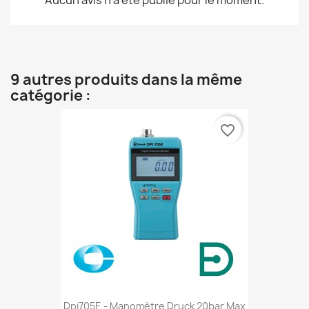
9 autres produits dans la même
catégorie :
favorite_border
Dpi705E - Manomètre Druck 20bar Max