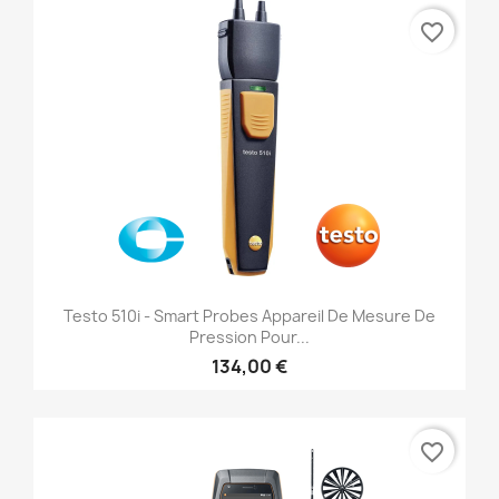
favorite_border
Testo 510i - Smart Probes Appareil De Mesure De
Pression Pour...
134,00 €
favorite_border