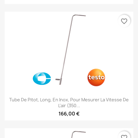
favorite_border
Tube De Pitot, Long, En Inox, Pour Mesurer La Vitesse De
L'air (350...
166,00 €
favorite_border