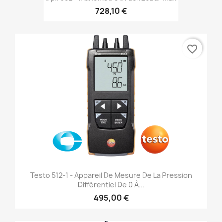
728,10 €
favorite_border
Testo 512-1 - Appareil De Mesure De La Pression
Différentiel De 0 À...
495,00 €