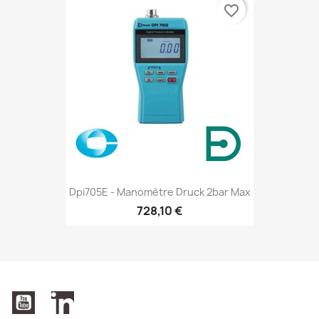
favorite_border
Dpi705E - Manomètre Druck 2bar Max
728,10 €
YouTube
LinkedIn