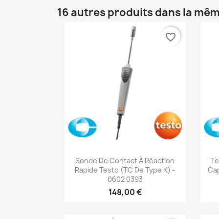
16 autres produits dans la mêm
favorite_border
Aperçu rapide

Sonde De Contact À Réaction
Te
Rapide Testo (TC De Type K) -
Ca
0602 0393
148,00 €