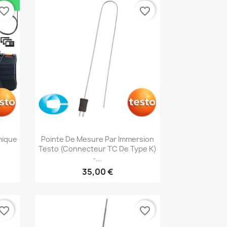
vorite_border
favorite_border
Aperçu rapide

mique
Pointe De Mesure Par Immersion
Testo (connecteur TC De Type K)
-...
35,00 €
vorite_border
favorite_border