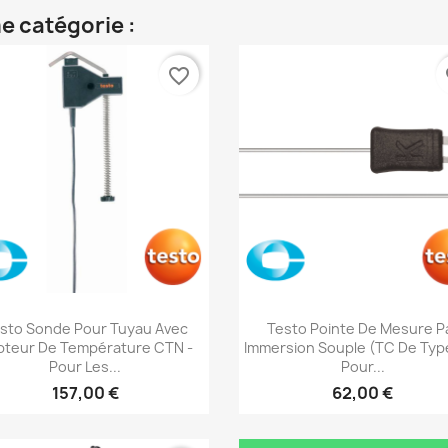
e catégorie :
favorite_border
fa
Aperçu rapide
Aperçu rapide


sto Sonde Pour Tuyau Avec
Testo Pointe De Mesure P
pteur De Température CTN -
Immersion Souple (TC De Type
Pour Les...
Pour...
157,00 €
62,00 €