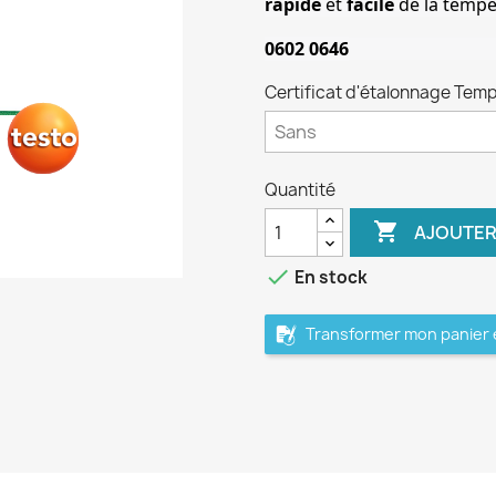
rapide
 et 
facile
 de la temp
0602 0646
Certificat d'étalonnage Temp
Quantité

AJOUTER
done
En stock
Transformer mon panier 