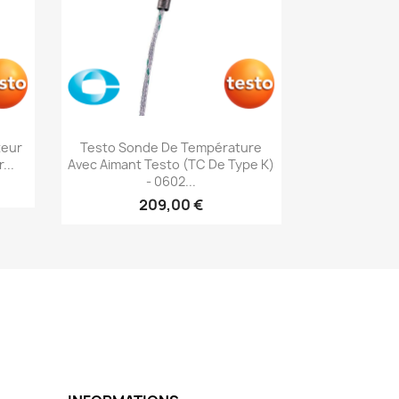
Aperçu rapide

teur
Testo Sonde De Température
...
Avec Aimant Testo (TC De Type K)
- 0602...
209,00 €