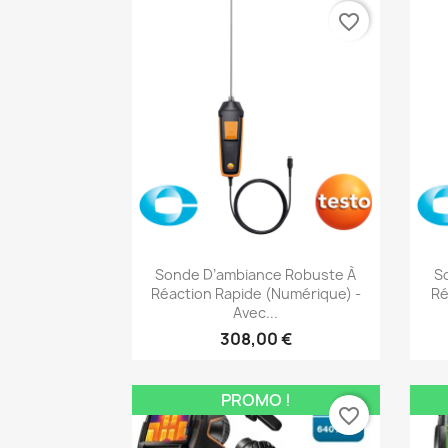
favorite_border
Aperçu rapide

Sonde D’ambiance Robuste À
S
Réaction Rapide (numérique) -
Ré
Avec...
308,00 €
PROMO !
favorite_border