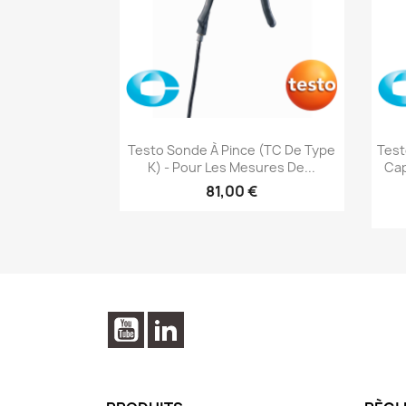
Aperçu rapide

Testo Sonde À Pince (TC De Type
Test
K) - Pour Les Mesures De...
Cap
81,00 €
YouTube
LinkedIn