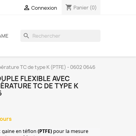
shopping_cart

Panier
(0)
Connexion
search
AME
érature TC de type K (PTFE) - 0602 0646
PLE FLEXIBLE AVEC
ÉRATURE TC DE TYPE K
6
jours
c gaine en téflon 
(PTFE)
 pour la mesure 