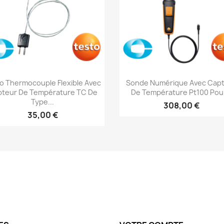
Aperçu rapide
Aperçu rapide


o Thermocouple Flexible Avec
Sonde Numérique Avec Cap
teur De Température TC De
De Température Pt100 Pour
Type...
308,00 €
35,00 €