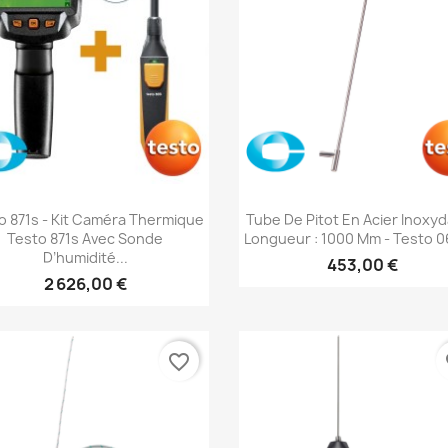
Aperçu rapide
Aperçu rapide


o 871s - Kit Caméra Thermique
Tube De Pitot En Acier Inoxyd
Testo 871s Avec Sonde
Longueur : 1000 Mm - Testo 06
D’humidité...
453,00 €
2 626,00 €
favorite_border
fa