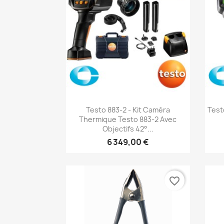
Aperçu rapide

Testo 883-2 - Kit Caméra
Test
Thermique Testo 883-2 Avec
Objectifs 42°...
6 349,00 €
favorite_border