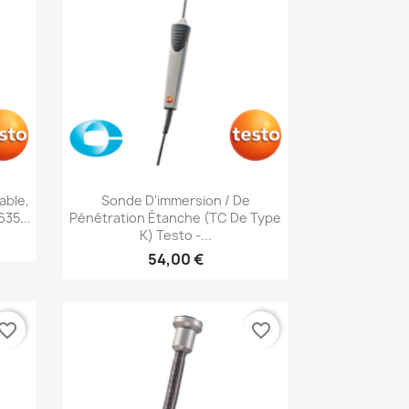
Aperçu rapide

able,
Sonde D'immersion / De
35...
Pénétration Étanche (TC De Type
K) Testo -...
54,00 €
vorite_border
favorite_border