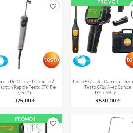
PROMO !
favorite_border
fa
Aperçu rapide
Aperçu rapide


onde De Contact Coudée À
Testo 872s - Kit Caméra Ther
action Rapide Testo (TC De
Testo 872s Avec Sonde
Type K)...
D’humidité...
175,00 €
3 530,00 €
PROMO !
favorite_border
fa