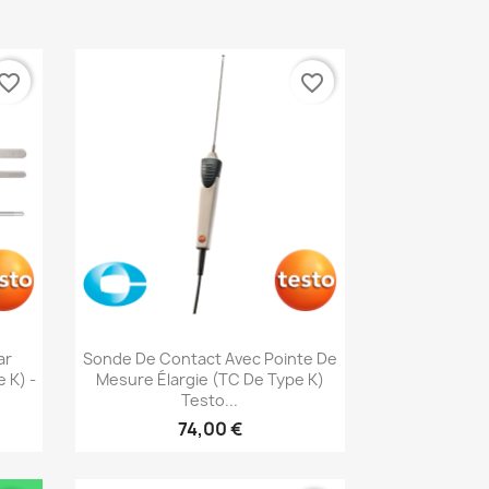
vorite_border
favorite_border
Aperçu rapide

ar
Sonde De Contact Avec Pointe De
 K) -
Mesure Élargie (TC De Type K)
Testo...
74,00 €