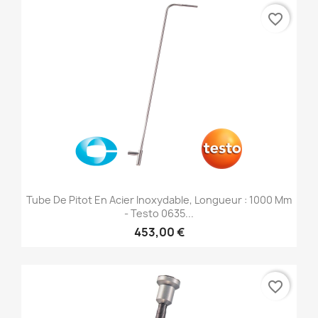
favorite_border
Tube De Pitot En Acier Inoxydable, Longueur : 1000 Mm
- Testo 0635...
453,00 €
favorite_border