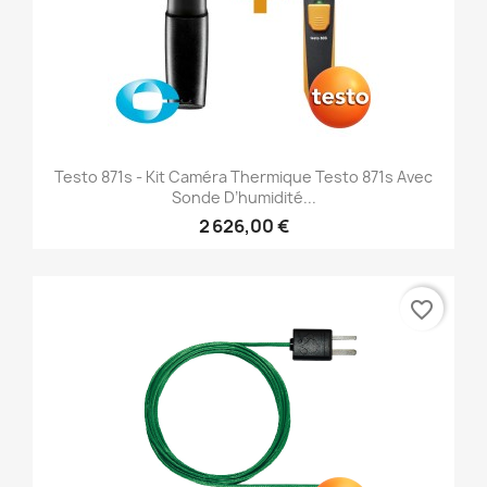
Testo 871s - Kit Caméra Thermique Testo 871s Avec
Sonde D’humidité...
2 626,00 €
favorite_border