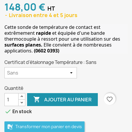
148,00 €
HT
Livraison entre 4 et 5 jours
Cette sonde de température de contact est 
extrêmement 
rapide
 et équipée d'une bande 
thermocouple à ressort pour une utilisation sur des
surfaces planes.
 Elle convient à de nombreuses 
applications. 
(0602 0393)
Certificat d'étalonnage Température : Sans
Quantité

favorite_border
AJOUTER AU PANIER
done
En stock
Transformer mon panier en devis