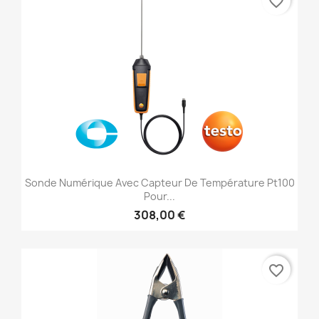
favorite_border
Sonde Numérique Avec Capteur De Température Pt100
Pour...
308,00 €
favorite_border