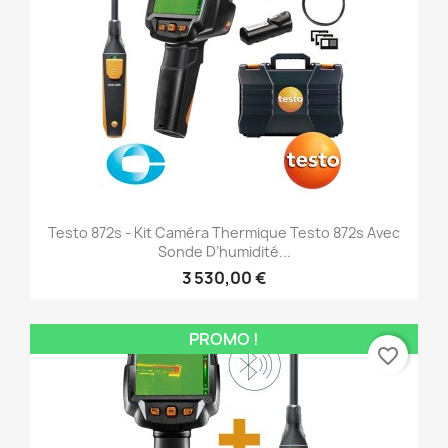
Testo 872s - Kit Caméra Thermique Testo 872s Avec
Sonde D’humidité...
3 530,00 €
PROMO !
favorite_border