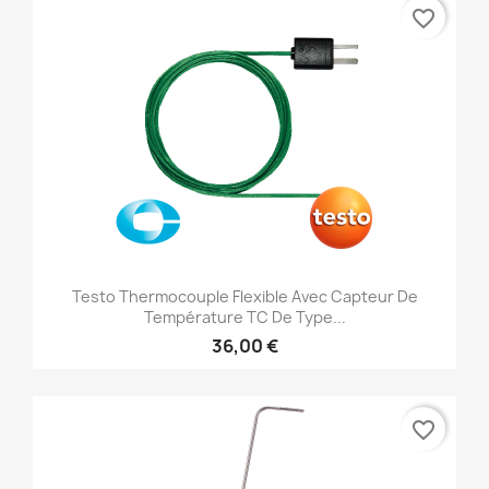
favorite_border
Testo Thermocouple Flexible Avec Capteur De
Température TC De Type...
36,00 €
favorite_border