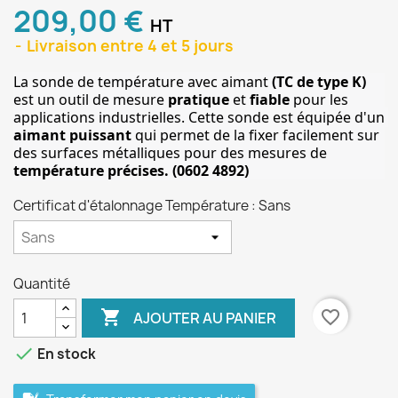
209,00 €
HT
Livraison entre 4 et 5 jours
La sonde de température avec aimant
 (TC de type K)
est un outil de mesure 
pratique
 et 
fiable
 pour les 
applications industrielles. Cette sonde est équipée d'un
aimant puissant
 qui permet de la fixer facilement sur 
des surfaces métalliques pour des mesures de 
température précises. (0602 4892)
Certificat d'étalonnage Température : Sans
Quantité

favorite_border
AJOUTER AU PANIER
done
En stock