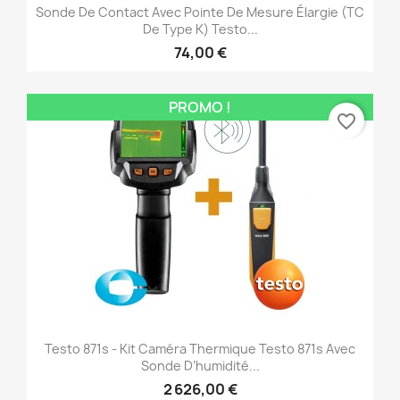
Sonde De Contact Avec Pointe De Mesure Élargie (TC
De Type K) Testo...
74,00 €
PROMO !
favorite_border
Testo 871s - Kit Caméra Thermique Testo 871s Avec
Sonde D’humidité...
2 626,00 €