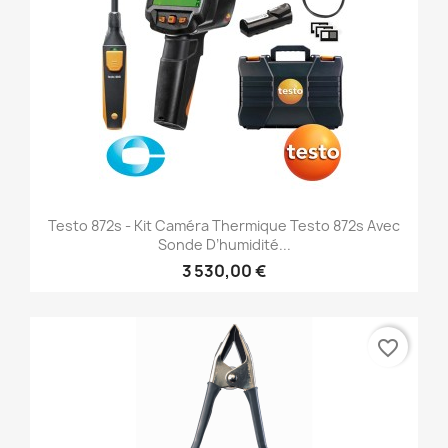
Testo 872s - Kit Caméra Thermique Testo 872s Avec
Sonde D’humidité...
3 530,00 €
favorite_border