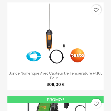
favorite_border
Sonde Numérique Avec Capteur De Température Pt100
Pour...
308,00 €
PROMO !
favorite_border